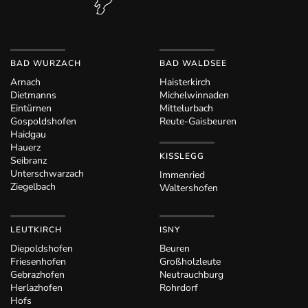
BAD WURZACH
BAD WALDSEE
Arnach
Haisterkirch
Dietmanns
Michelwinnaden
Eintürnen
Mittelurbach
Gospoldshofen
Reute-Gaisbeuren
Haidgau
Hauerz
KISSLEGG
Seibranz
Unterschwarzach
Immenried
Ziegelbach
Waltershofen
LEUTKIRCH
ISNY
Diepoldshofen
Beuren
Friesenhofen
Großholzleute
Gebrazhofen
Neutrauchburg
Herlazhofen
Rohrdorf
Hofs