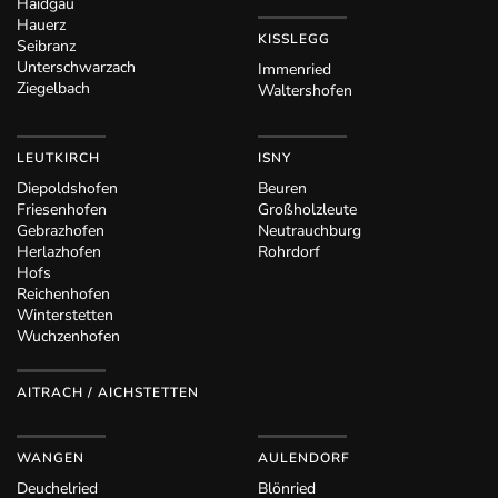
Haidgau
Hauerz
KISSLEGG
Seibranz
Unterschwarzach
Immenried
Ziegelbach
Waltershofen
LEUTKIRCH
ISNY
Diepoldshofen
Beuren
Friesenhofen
Großholzleute
Gebrazhofen
Neutrauchburg
Herlazhofen
Rohrdorf
Hofs
Reichenhofen
Winterstetten
Wuchzenhofen
AITRACH / AICHSTETTEN
WANGEN
AULENDORF
Deuchelried
Blönried