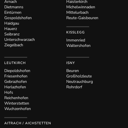
Arnach
Haisterkirch
Dietmanns
Michelwinnaden
Eintürnen
Mittelurbach
Gospoldshofen
Reute-Gaisbeuren
Haidgau
Hauerz
KISSLEGG
Seibranz
Unterschwarzach
Immenried
Ziegelbach
Waltershofen
LEUTKIRCH
ISNY
Diepoldshofen
Beuren
Friesenhofen
Großholzleute
Gebrazhofen
Neutrauchburg
Herlazhofen
Rohrdorf
Hofs
Reichenhofen
Winterstetten
Wuchzenhofen
AITRACH / AICHSTETTEN