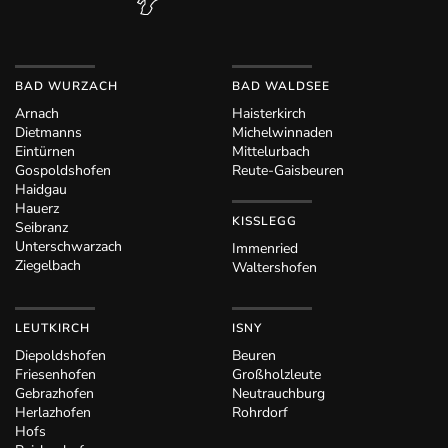
BAD WURZACH
BAD WALDSEE
Arnach
Haisterkirch
Dietmanns
Michelwinnaden
Eintürnen
Mittelurbach
Gospoldshofen
Reute-Gaisbeuren
Haidgau
Hauerz
KISSLEGG
Seibranz
Unterschwarzach
Immenried
Ziegelbach
Waltershofen
LEUTKIRCH
ISNY
Diepoldshofen
Beuren
Friesenhofen
Großholzleute
Gebrazhofen
Neutrauchburg
Herlazhofen
Rohrdorf
Hofs