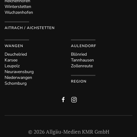
Reichenhofen
Winterstetten
Wuchzenhofen
AITRACH / AICHSTETTEN
WANGEN
AULENDORF
Deuchelried
Blönried
Karsee
Tannhausen
Leupolz
Zollenreute
Neuravensburg
Niederwangen
REGION
Schomburg
©
2026
Allgäu-Medien KMR GmbH