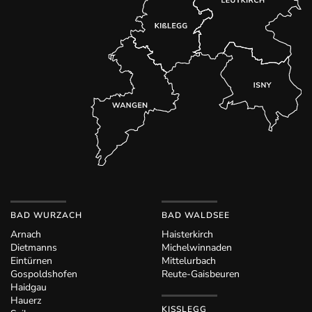
BAD WURZACH
BAD WALDSEE
Arnach
Haisterkirch
Dietmanns
Michelwinnaden
Eintürnen
Mittelurbach
Gospoldshofen
Reute-Gaisbeuren
Haidgau
Hauerz
KISSLEGG