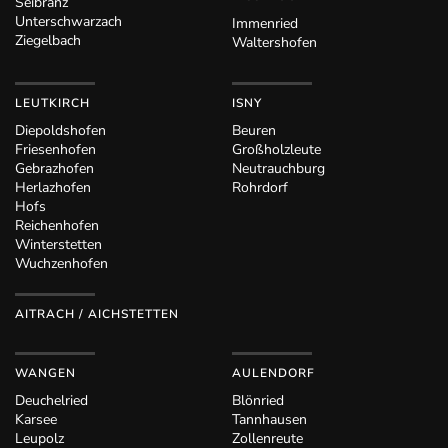
Seibranz
Unterschwarzach
Immenried
Ziegelbach
Waltershofen
LEUTKIRCH
ISNY
Diepoldshofen
Beuren
Friesenhofen
Großholzleute
Gebrazhofen
Neutrauchburg
Herlazhofen
Rohrdorf
Hofs
Reichenhofen
Winterstetten
Wuchzenhofen
AITRACH / AICHSTETTEN
WANGEN
AULENDORF
Deuchelried
Blönried
Karsee
Tannhausen
Leupolz
Zollenreute