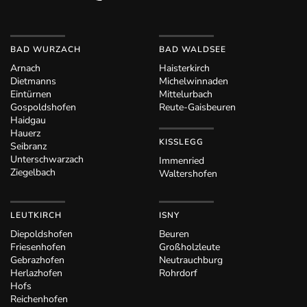
BAD WURZACH
BAD WALDSEE
Arnach
Haisterkirch
Dietmanns
Michelwinnaden
Eintürnen
Mittelurbach
Gospoldshofen
Reute-Gaisbeuren
Haidgau
Hauerz
KISSLEGG
Seibranz
Unterschwarzach
Immenried
Ziegelbach
Waltershofen
LEUTKIRCH
ISNY
Diepoldshofen
Beuren
Friesenhofen
Großholzleute
Gebrazhofen
Neutrauchburg
Herlazhofen
Rohrdorf
Hofs
Reichenhofen