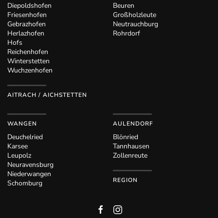
Diepoldshofen
Beuren
Friesenhofen
Großholzleute
Gebrazhofen
Neutrauchburg
Herlazhofen
Rohrdorf
Hofs
Reichenhofen
Winterstetten
Wuchzenhofen
AITRACH / AICHSTETTEN
WANGEN
AULENDORF
Deuchelried
Blönried
Karsee
Tannhausen
Leupolz
Zollenreute
Neuravensburg
Niederwangen
REGION
Schomburg