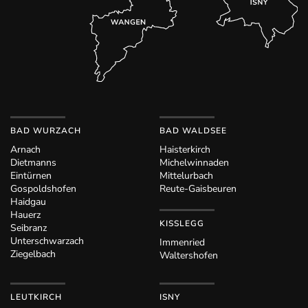
BAD WURZACH
BAD WALDSEE
Arnach
Haisterkirch
Dietmanns
Michelwinnaden
Eintürnen
Mittelurbach
Gospoldshofen
Reute-Gaisbeuren
Haidgau
Hauerz
KISSLEGG
Seibranz
Unterschwarzach
Immenried
Ziegelbach
Waltershofen
LEUTKIRCH
ISNY