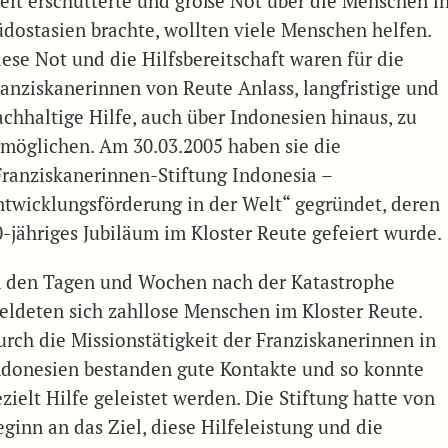
elt erschütterte und große Not über die Menschen i
üdostasien brachte, wollten viele Menschen helfen.
iese Not und die Hilfsbereitschaft waren für die
ranziskanerinnen von Reute Anlass, langfristige und
achhaltige Hilfe, auch über Indonesien hinaus, zu
rmöglichen. Am 30.03.2005 haben sie die
Franziskanerinnen-Stiftung Indonesia –
ntwicklungsförderung in der Welt“ gegründet, deren
0-jähriges Jubiläum im Kloster Reute gefeiert wurde.
n den Tagen und Wochen nach der Katastrophe
eldeten sich zahllose Menschen im Kloster Reute.
urch die Missionstätigkeit der Franziskanerinnen in
ndonesien bestanden gute Kontakte und so konnte
zielt Hilfe geleistet werden. Die Stiftung hatte von
eginn an das Ziel, diese Hilfeleistung und die