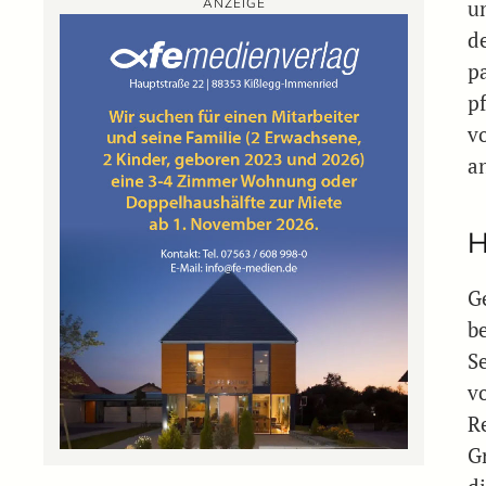
ANZEIGE
un
d
p
p
v
a
H
G
b
S
v
R
G