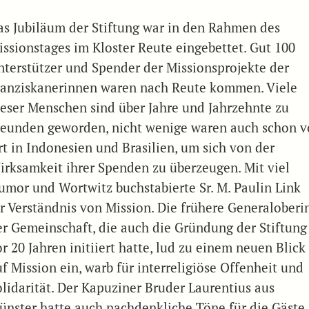
as Jubiläum der Stiftung war in den Rahmen des
issionstages im Kloster Reute eingebettet. Gut 100
nterstützer und Spender der Missionsprojekte der
ranziskanerinnen waren nach Reute kommen. Viele
ieser Menschen sind über Jahre und Jahrzehnte zu
reunden geworden, nicht wenige waren auch schon v
rt in Indonesien und Brasilien, um sich von der
irksamkeit ihrer Spenden zu überzeugen. Mit viel
umor und Wortwitz buchstabierte Sr. M. Paulin Link
hr Verständnis von Mission. Die frühere Generaloberi
er Gemeinschaft, die auch die Gründung der Stiftung
r 20 Jahren initiiert hatte, lud zu einem neuen Blick
f Mission ein, warb für interreligiöse Offenheit und
olidarität. Der Kapuziner Bruder Laurentius aus
ünster hatte auch nachdenkliche Töne für die Gäste.