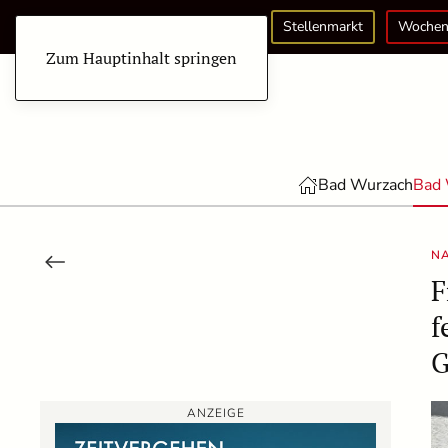
Stellenmarkt
Wochen
Zum Hauptinhalt springen
Bad Wurzach
Bad 
NA
F
f
G
ANZEIGE