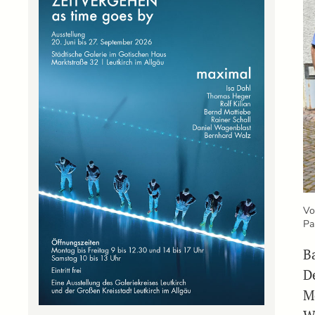
Vo
Pa
B
D
M