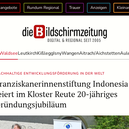
angebote
Rundum Regional
Trauer
Anzeigen
Kleina
Waldsee
Leutkirch
Kißlegg
Isny
Wangen
Aitrach/Aichstetten
Aul
CHHALTIGE ENTWICKLUNGSFÖRDERUNG IN DER WELT
ranziskanerinnenstiftung Indonesia
eiert im Kloster Reute 20-jähriges
ründungsjubiläum