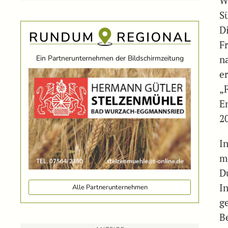
W
S
D
F
Ein Partnerunternehmen der Bildschirmzeitung
n
e
„
E
2
I
m
D
I
Alle Partnerunternehmen
ge
B