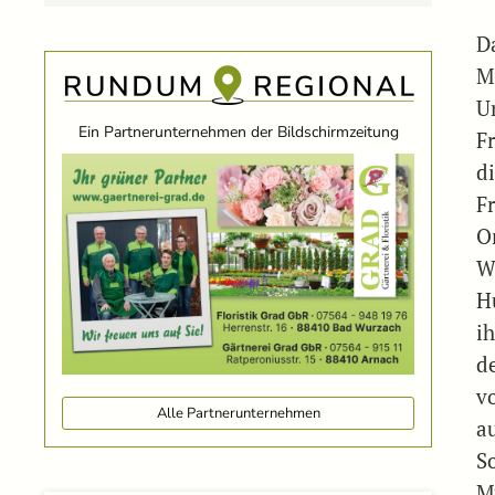
D
M
U
Ein Partnerunternehmen der Bildschirmzeitung
F
d
F
O
W
H
i
d
vo
Alle Partnerunternehmen
au
S
M