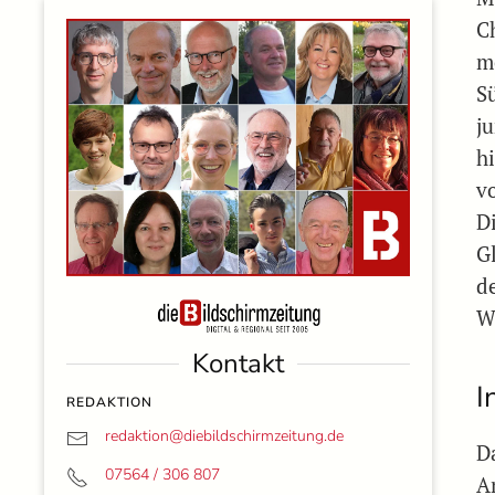
C
m
S
j
h
v
D
G
d
W
Kontakt
I
REDAKTION
redaktion@
diebildschirmzeitung.de
D
07564 / 306 807
A