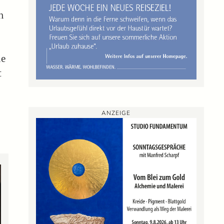
n
ie
t
ANZEIGE