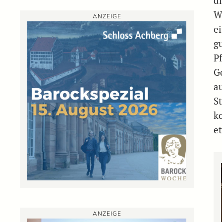
d
W
ANZEIGE
e
g
P
G
a
S
k
e
ANZEIGE