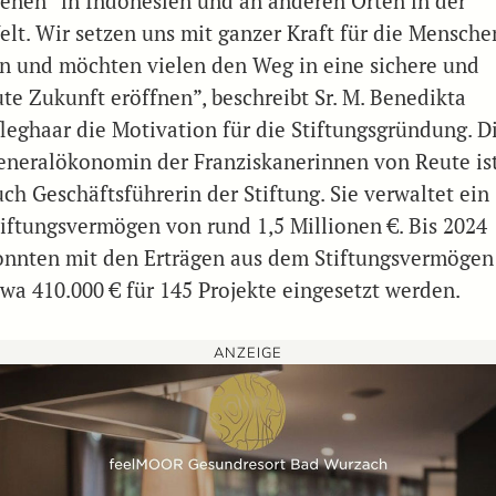
ienen” in Indonesien und an anderen Orten in der
elt. Wir setzen uns mit ganzer Kraft für die Mensche
in und möchten vielen den Weg in eine sichere und
ute Zukunft eröffnen”, beschreibt Sr. M. Benedikta
fleghaar die Motivation für die Stiftungsgründung. D
eneralökonomin der Franziskanerinnen von Reute is
uch Geschäftsführerin der Stiftung. Sie verwaltet ein
tiftungsvermögen von rund 1,5 Millionen €. Bis 2024
onnten mit den Erträgen aus dem Stiftungsvermögen
twa 410.000 € für 145 Projekte eingesetzt werden.
ANZEIGE