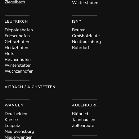
Ziegelbach
Waltershofen
LEUTKIRCH
ISNY
Diepoldshofen
Beuren
Friesenhofen
Großholzleute
Gebrazhofen
Neutrauchburg
Herlazhofen
Rohrdorf
Hofs
Reichenhofen
Winterstetten
Wuchzenhofen
AITRACH / AICHSTETTEN
WANGEN
AULENDORF
Deuchelried
Blönried
Karsee
Tannhausen
Leupolz
Zollenreute
Neuravensburg
Niederwangen