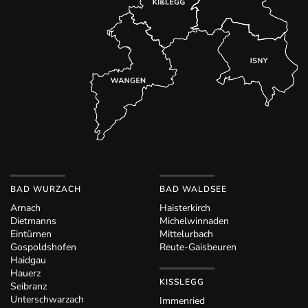
BAD WURZACH
BAD WALDSEE
Arnach
Haisterkirch
Dietmanns
Michelwinnaden
Eintürnen
Mittelurbach
Gospoldshofen
Reute-Gaisbeuren
Haidgau
Hauerz
KISSLEGG
Seibranz
Unterschwarzach
Immenried