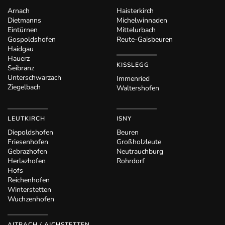
Arnach
Haisterkirch
Dietmanns
Michelwinnaden
Eintürnen
Mittelurbach
Gospoldshofen
Reute-Gaisbeuren
Haidgau
Hauerz
KISSLEGG
Seibranz
Unterschwarzach
Immenried
Ziegelbach
Waltershofen
LEUTKIRCH
ISNY
Diepoldshofen
Beuren
Friesenhofen
Großholzleute
Gebrazhofen
Neutrauchburg
Herlazhofen
Rohrdorf
Hofs
Reichenhofen
Winterstetten
Wuchzenhofen
AITRACH / AICHSTETTEN