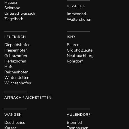
Hauerz
KISSLEGG
Seibranz
Unterschwarzach
Immenried
Ziegelbach
Waltershofen
LEUTKIRCH
ISNY
Diepoldshofen
Beuren
Friesenhofen
Großholzleute
Gebrazhofen
Neutrauchburg
Herlazhofen
Rohrdorf
Hofs
Reichenhofen
Winterstetten
Wuchzenhofen
AITRACH / AICHSTETTEN
WANGEN
AULENDORF
Deuchelried
Blönried
Karsee
Tannhausen