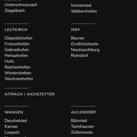
Unterschwarzach
Immenried
Ziegelbach
Waltershofen
LEUTKIRCH
ISNY
Diepoldshofen
Beuren
Friesenhofen
Großholzleute
Gebrazhofen
Neutrauchburg
Herlazhofen
Rohrdorf
Hofs
Reichenhofen
Winterstetten
Wuchzenhofen
AITRACH / AICHSTETTEN
WANGEN
AULENDORF
Deuchelried
Blönried
Karsee
Tannhausen
Leupolz
Zollenreute