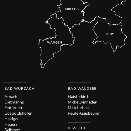
BAD WURZACH
BAD WALDSEE
Arnach
Haisterkirch
Dietmanns
Michelwinnaden
Eintürnen
Mittelurbach
Gospoldshofen
Reute-Gaisbeuren
Haidgau
Hauerz
KISSLEGG
Seibranz