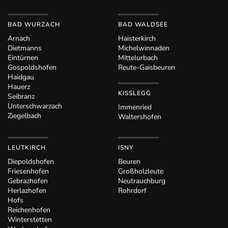
BAD WURZACH
BAD WALDSEE
Arnach
Haisterkirch
Dietmanns
Michelwinnaden
Eintürnen
Mittelurbach
Gospoldshofen
Reute-Gaisbeuren
Haidgau
Hauerz
KISSLEGG
Seibranz
Unterschwarzach
Immenried
Ziegelbach
Waltershofen
LEUTKIRCH
ISNY
Diepoldshofen
Beuren
Friesenhofen
Großholzleute
Gebrazhofen
Neutrauchburg
Herlazhofen
Rohrdorf
Hofs
Reichenhofen
Winterstetten