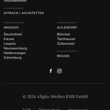
Wuchzenhofen
AITRACH / AICHSTETTEN
WANGEN
AULENDORF
Deuchelried
Blönried
Karsee
Tannhausen
Leupolz
Zollenreute
Neuravensburg
Niederwangen
REGION
Schomburg
©
2026
Allgäu-Medien KMR GmbH
AGB
Datenschutz
Impressum