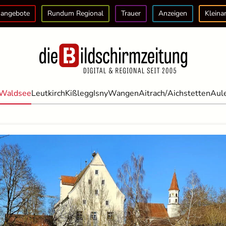
angebote
Rundum Regional
Trauer
Anzeigen
Kleina
Waldsee
Leutkirch
Kißlegg
Isny
Wangen
Aitrach/Aichstetten
Aul