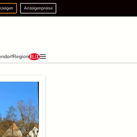
nzeigen
Anzeigenpreise
endorf
Region