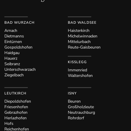
BAD WURZACH
BAD WALDSEE
Arnach
Haisterkirch
Dietmanns
Michelwinnaden
Eintürnen
Mittelurbach
Gospoldshofen
Reute-Gaisbeuren
Haidgau
Hauerz
KISSLEGG
Seibranz
Unterschwarzach
Immenried
Ziegelbach
Waltershofen
LEUTKIRCH
ISNY
Diepoldshofen
Beuren
Friesenhofen
Großholzleute
Gebrazhofen
Neutrauchburg
Herlazhofen
Rohrdorf
Hofs
Reichenhofen