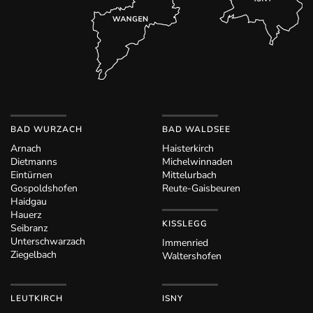
BAD WURZACH
BAD WALDSEE
Arnach
Haisterkirch
Dietmanns
Michelwinnaden
Eintürnen
Mittelurbach
Gospoldshofen
Reute-Gaisbeuren
Haidgau
Hauerz
KISSLEGG
Seibranz
Unterschwarzach
Immenried
Ziegelbach
Waltershofen
LEUTKIRCH
ISNY