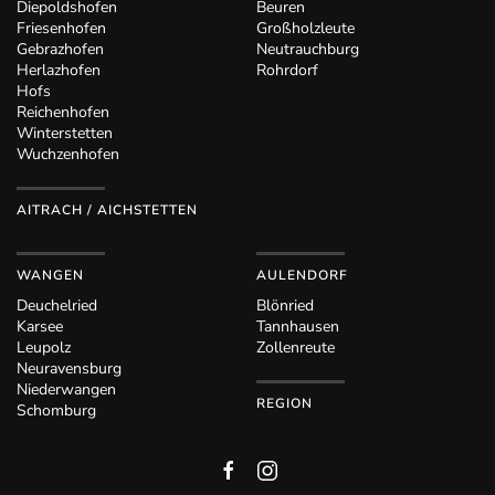
Diepoldshofen
Beuren
Friesenhofen
Großholzleute
Gebrazhofen
Neutrauchburg
Herlazhofen
Rohrdorf
Hofs
Reichenhofen
Winterstetten
Wuchzenhofen
AITRACH / AICHSTETTEN
WANGEN
AULENDORF
Deuchelried
Blönried
Karsee
Tannhausen
Leupolz
Zollenreute
Neuravensburg
Niederwangen
REGION
Schomburg