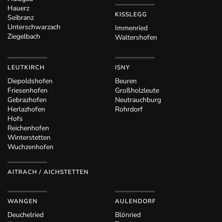
Hauerz
KISSLEGG
Seibranz
Unterschwarzach
Immenried
Ziegelbach
Waltershofen
LEUTKIRCH
ISNY
Diepoldshofen
Beuren
Friesenhofen
Großholzleute
Gebrazhofen
Neutrauchburg
Herlazhofen
Rohrdorf
Hofs
Reichenhofen
Winterstetten
Wuchzenhofen
AITRACH / AICHSTETTEN
WANGEN
AULENDORF
Deuchelried
Blönried