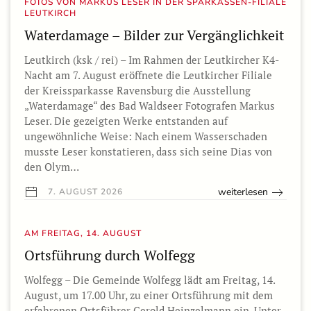
FOTOS VON MARKUS LESER IN DER SPARKASSEN-FILIALE
LEUTKIRCH
Waterdamage – Bilder zur Vergänglichkeit
Leutkirch (ksk / rei) – Im Rahmen der Leutkircher K4-
Nacht am 7. August eröffnete die Leutkircher Filiale
der Kreissparkasse Ravensburg die Ausstellung
„Waterdamage“ des Bad Waldseer Fotografen Markus
Leser. Die gezeigten Werke entstanden auf
ungewöhnliche Weise: Nach einem Wasserschaden
musste Leser konstatieren, dass sich seine Dias von
den Olym…
weiterlesen
7. AUGUST 2026
AM FREITAG, 14. AUGUST
Ortsführung durch Wolfegg
Wolfegg – Die Gemeinde Wolfegg lädt am Freitag, 14.
August, um 17.00 Uhr, zu einer Ortsführung mit dem
erfahrenen Ortsführer Gerold Heinzelmann ein. Unter