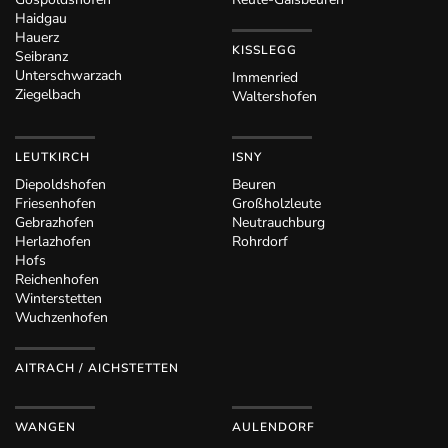
Haidgau
Hauerz
KISSLEGG
Seibranz
Unterschwarzach
Immenried
Ziegelbach
Waltershofen
LEUTKIRCH
ISNY
Diepoldshofen
Beuren
Friesenhofen
Großholzleute
Gebrazhofen
Neutrauchburg
Herlazhofen
Rohrdorf
Hofs
Reichenhofen
Winterstetten
Wuchzenhofen
AITRACH / AICHSTETTEN
WANGEN
AULENDORF