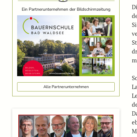
D
Ein Partnerunternehmen der Bildschirmzeitung
d
S
v
S
d
m
S
L
Alle Partnerunternehmen
Le
d
D
e
M