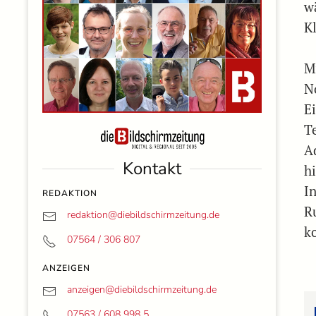
w
K
M
N
E
T
A
Kontakt
h
I
REDAKTION
R
redaktion@
diebildschirmzeitung.de
k
07564 / 306 807
ANZEIGEN
anzeigen@
diebildschirmzeitung.de
07563 / 608 998 5