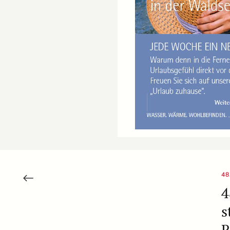
48
4
s
R