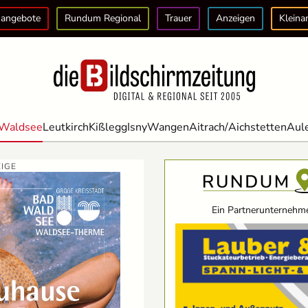
angebote
Rundum Regional
Trauer
Anzeigen
Kleina
Waldsee
Leutkirch
Kißlegg
Isny
Wangen
Aitrach/Aichstetten
Aul
IGE
Ein Partnerunternehme