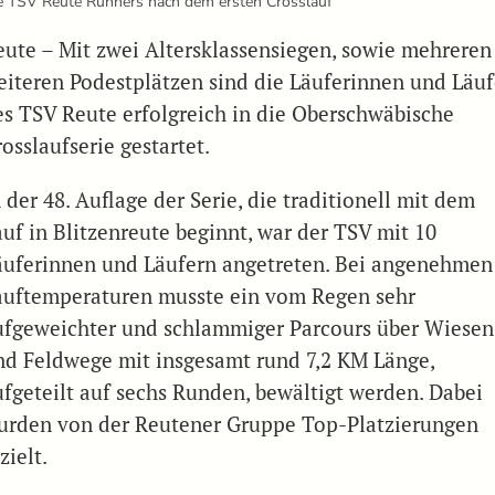
e TSV Reute Runners nach dem ersten Crosslauf
eute – Mit zwei Altersklassensiegen, sowie mehreren
eiteren Podestplätzen sind die Läuferinnen und Läuf
es TSV Reute erfolgreich in die Oberschwäbische
osslaufserie gestartet.
 der 48. Auflage der Serie, die traditionell mit dem
auf in Blitzenreute beginnt, war der TSV mit 10
äuferinnen und Läufern angetreten. Bei angenehmen
auftemperaturen musste ein vom Regen sehr
ufgeweichter und schlammiger Parcours über Wiesen
nd Feldwege mit insgesamt rund 7,2 KM Länge,
ufgeteilt auf sechs Runden, bewältigt werden. Dabei
urden von der Reutener Gruppe Top-Platzierungen
zielt.