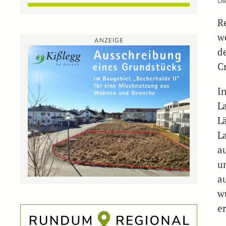
Di
R
w
ANZEIGE
d
Cr
In
L
L
L
a
u
a
w
er