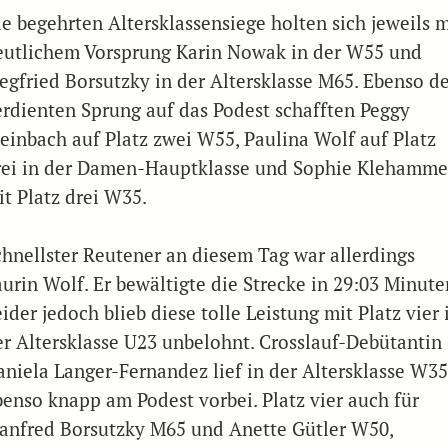
ie begehrten Altersklassensiege holten sich jeweils m
eutlichem Vorsprung Karin Nowak in der W55 und
iegfried Borsutzky in der Altersklasse M65. Ebenso d
erdienten Sprung auf das Podest schafften Peggy
teinbach auf Platz zwei W55, Paulina Wolf auf Platz
rei in der Damen-Hauptklasse und Sophie Klehamme
it Platz drei W35.
chnellster Reutener an diesem Tag war allerdings
aurin Wolf. Er bewältigte die Strecke in 29:03 Minute
ider jedoch blieb diese tolle Leistung mit Platz vier 
er Altersklasse U23 unbelohnt. Crosslauf-Debütantin
aniela Langer-Fernandez lief in der Altersklasse W3
benso knapp am Podest vorbei. Platz vier auch für
anfred Borsutzky M65 und Anette Gütler W50,