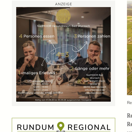
ANZEIGE
Re
Re
R