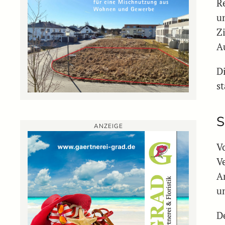
R
u
Z
A
D
st
S
ANZEIGE
V
V
A
u
D