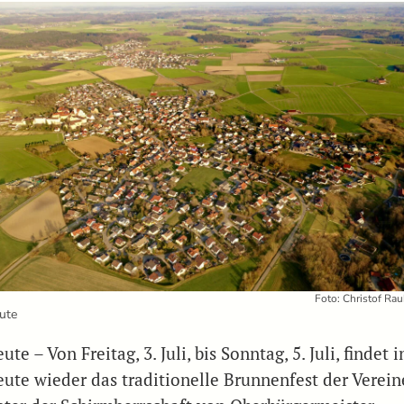
Foto: Christof Ra
ute
ute – Von Freitag, 3. Juli, bis Sonntag, 5. Juli, findet i
eute wieder das traditionelle Brunnenfest der Verein