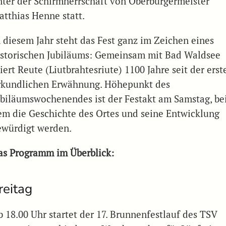
nter der Schirmherrschaft von Oberbürgermeister
atthias Henne statt.
n diesem Jahr steht das Fest ganz im Zeichen eines
istorischen Jubiläums: Gemeinsam mit Bad Waldsee
iert Reute (Liutbrahtesriute) 1100 Jahre seit der erst
rkundlichen Erwähnung. Höhepunkt des
ubiläumswochenendes ist der Festakt am Samstag, be
em die Geschichte des Ortes und seine Entwicklung
ewürdigt werden.
as Programm im Überblick:
reitag
b 18.00 Uhr startet der 17. Brunnenfestlauf des TSV