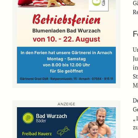
G
Re
F
U
J
i
S
M
D
ANZEIGE
G
„
z