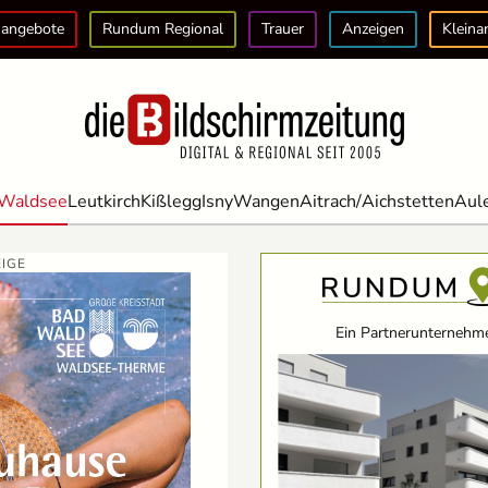
angebote
Rundum Regional
Trauer
Anzeigen
Kleina
Waldsee
Leutkirch
Kißlegg
Isny
Wangen
Aitrach/Aichstetten
Aul
IGE
Ein Partnerunternehme