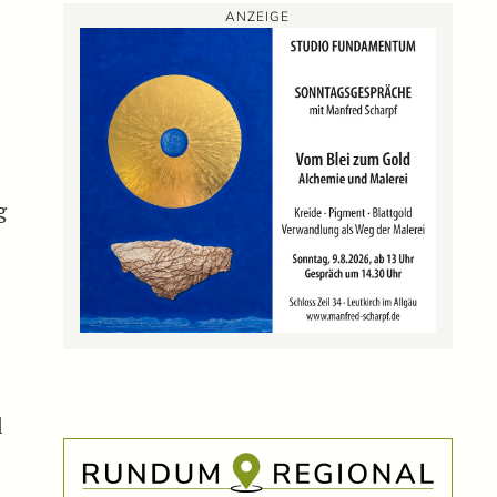
ANZEIGE
g
l