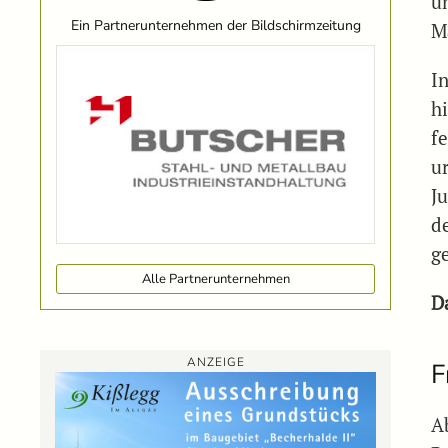
u
Ein Partnerunternehmen der Bildschirmzeitung
M
I
h
fe
u
J
d
g
Alle Partnerunternehmen
D
ANZEIGE
F
A