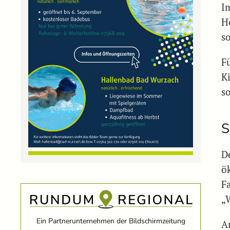
I
H
s
F
K
s
S
D
ö
F
„
Ein Partnerunternehmen der Bildschirmzeitung
A