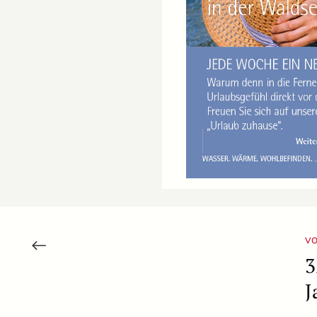
VO
3
J