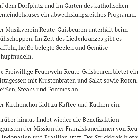
uf dem Dorfplatz und im Garten des katholischen
emeindehauses ein abwechslungsreiches Programm.
er Musikverein Reute-Gaisbeuren unterhält beim
rühschoppen. Im Zelt des Liederkranzes gibt es
affeln, heiße belegte Seelen und Gemüse-
chupfnudeln.
ie Freiwillige Feuerwehr Reute-Gaisbeuren bietet ei
ittagessen mit Krustenbraten und Salat sowie Roten,
eißen, Steaks und Pommes an.
er Kirchenchor lädt zu Kaffee und Kuchen ein.
arüber hinaus findet wieder die Benefizaktion
ugunsten der Mission der Franziskanerinnen von Reu
 Indonesien und Brasilien statt. Der Strickkreis biete