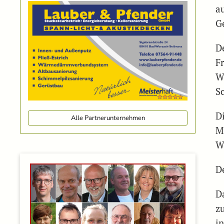
a
G
D
F
W
S
D
Alle Partnerunternehmen
M
W
D
D
z
in