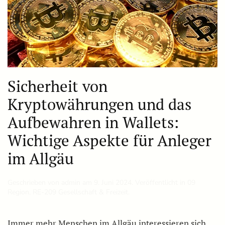
Sicherheit von
Kryptowährungen und das
Aufbewahren in Wallets:
Wichtige Aspekte für Anleger
im Allgäu
Geschrieben von
admin
am
9. Juni 2024
. Veröffentlicht in
09
Region
,
RE-209 Gesellschaft & Freizeit
.
Immer mehr Menschen im Allgäu interessieren sich