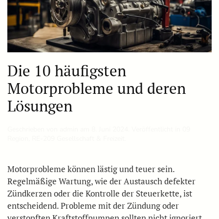
Die 10 häufigsten
Motorprobleme und deren
Lösungen
Geschrieben von
admin
am
8. Juni 2024
. Veröffentlicht in
09
Region
,
RE-209 Gesellschaft & Freizeit
.
Motorprobleme können lästig und teuer sein.
Regelmäßige Wartung, wie der Austausch defekter
Zündkerzen oder die Kontrolle der Steuerkette, ist
entscheidend. Probleme mit der Zündung oder
verstopften Kraftstoffpumpen sollten nicht ignoriert