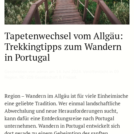
Tapetenwechsel vom Allgäu:
Trekkingtipps zum Wandern
in Portugal
Geschrieben von
admin
am
14. Juni 2024
. Veröffentlicht in
09
Region
,
RE-209 Gesellschaft & Freizeit
.
Region – Wandern im Allgäu ist für viele Einheimische
eine geliebte Tradition. Wer einmal landschaftliche
Abwechslung und neue Herausforderungen sucht,
kann dafür eine Entdeckungsreise nach Portugal
unternehmen. Wandern in Portugal entwickelt sich
dort gerade zu einem Geheimtipp des sanften