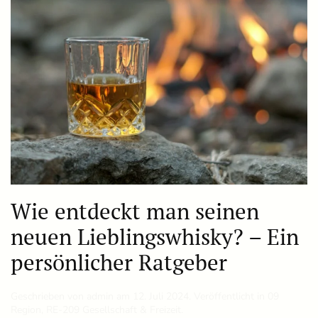
Wie entdeckt man seinen
neuen Lieblingswhisky? – Ein
persönlicher Ratgeber
Geschrieben von
admin
am
12. Juli 2024
. Veröffentlicht in
09
Region
,
RE-209 Gesellschaft & Freizeit
.