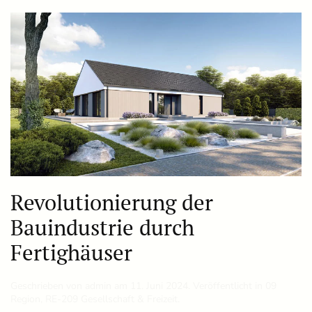
Revolutionierung der
Bauindustrie durch
Fertighäuser
Geschrieben von
admin
am
11. Juni 2024
. Veröffentlicht in
09
Region
,
RE-209 Gesellschaft & Freizeit
.