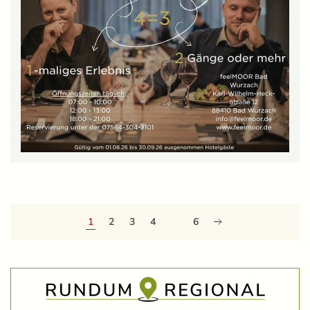
1
2
3
4
…
6