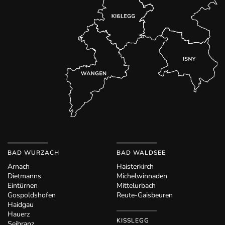
BAD WURZACH
BAD WALDSEE
Arnach
Haisterkirch
Dietmanns
Michelwinnaden
Eintürnen
Mittelurbach
Gospoldshofen
Reute-Gaisbeuren
Haidgau
Hauerz
KISSLEGG
Seibranz