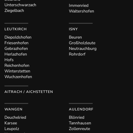
Unterschwarzach
Immenried
Ziegelbach
Waltershofen
LEUTKIRCH
ISNY
Diepoldshofen
Beuren
Friesenhofen
Großholzleute
Gebrazhofen
Neutrauchburg
Herlazhofen
Rohrdorf
Hofs
Reichenhofen
Winterstetten
Wuchzenhofen
AITRACH / AICHSTETTEN
WANGEN
AULENDORF
Deuchelried
Blönried
Karsee
Tannhausen
Leupolz
Zollenreute