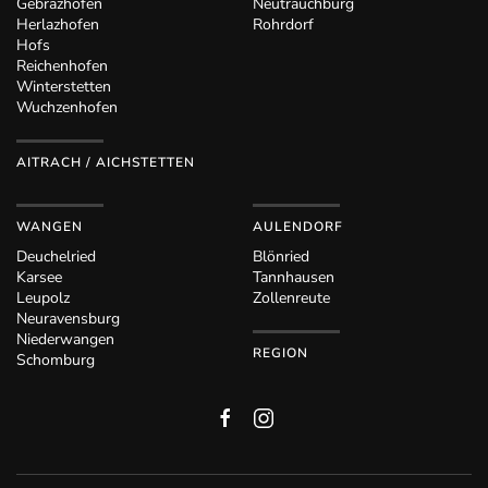
Gebrazhofen
Neutrauchburg
Herlazhofen
Rohrdorf
Hofs
Reichenhofen
Winterstetten
Wuchzenhofen
AITRACH / AICHSTETTEN
WANGEN
AULENDORF
Deuchelried
Blönried
Karsee
Tannhausen
Leupolz
Zollenreute
Neuravensburg
Niederwangen
REGION
Schomburg