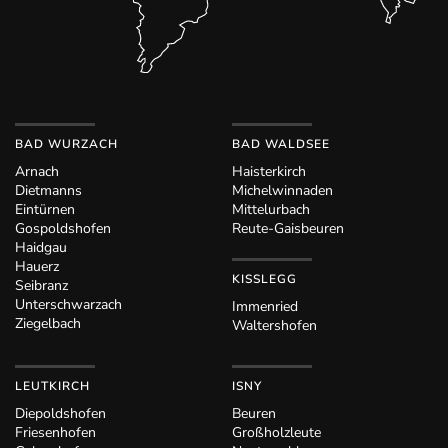
BAD WURZACH
BAD WALDSEE
Arnach
Haisterkirch
Dietmanns
Michelwinnaden
Eintürnen
Mittelurbach
Gospoldshofen
Reute-Gaisbeuren
Haidgau
Hauerz
KISSLEGG
Seibranz
Unterschwarzach
Immenried
Ziegelbach
Waltershofen
LEUTKIRCH
ISNY
Diepoldshofen
Beuren
Friesenhofen
Großholzleute