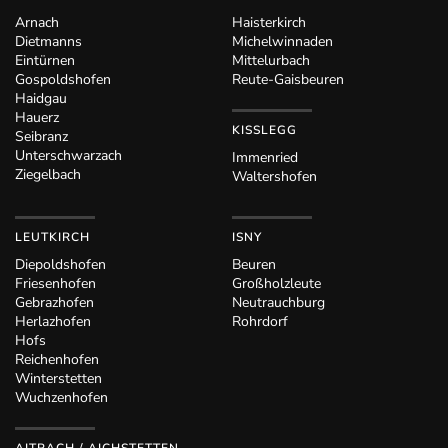
Arnach
Haisterkirch
Dietmanns
Michelwinnaden
Eintürnen
Mittelurbach
Gospoldshofen
Reute-Gaisbeuren
Haidgau
Hauerz
KISSLEGG
Seibranz
Unterschwarzach
Immenried
Ziegelbach
Waltershofen
LEUTKIRCH
ISNY
Diepoldshofen
Beuren
Friesenhofen
Großholzleute
Gebrazhofen
Neutrauchburg
Herlazhofen
Rohrdorf
Hofs
Reichenhofen
Winterstetten
Wuchzenhofen
AITRACH / AICHSTETTEN