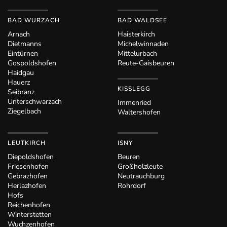
BAD WURZACH
BAD WALDSEE
Arnach
Haisterkirch
Dietmanns
Michelwinnaden
Eintürnen
Mittelurbach
Gospoldshofen
Reute-Gaisbeuren
Haidgau
Hauerz
KISSLEGG
Seibranz
Unterschwarzach
Immenried
Ziegelbach
Waltershofen
LEUTKIRCH
ISNY
Diepoldshofen
Beuren
Friesenhofen
Großholzleute
Gebrazhofen
Neutrauchburg
Herlazhofen
Rohrdorf
Hofs
Reichenhofen
Winterstetten
Wuchzenhofen