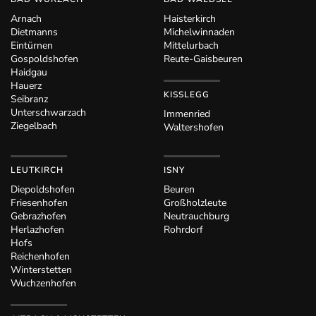
Arnach
Haisterkirch
Dietmanns
Michelwinnaden
Eintürnen
Mittelurbach
Gospoldshofen
Reute-Gaisbeuren
Haidgau
Hauerz
KISSLEGG
Seibranz
Unterschwarzach
Immenried
Ziegelbach
Waltershofen
LEUTKIRCH
ISNY
Diepoldshofen
Beuren
Friesenhofen
Großholzleute
Gebrazhofen
Neutrauchburg
Herlazhofen
Rohrdorf
Hofs
Reichenhofen
Winterstetten
Wuchzenhofen