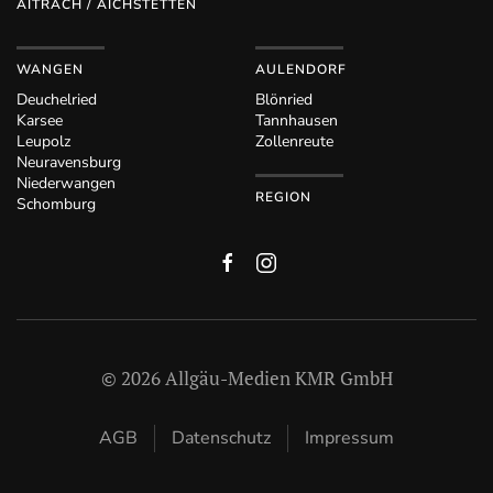
AITRACH / AICHSTETTEN
WANGEN
AULENDORF
Deuchelried
Blönried
Karsee
Tannhausen
Leupolz
Zollenreute
Neuravensburg
Niederwangen
REGION
Schomburg
©
2026
Allgäu-Medien KMR GmbH
AGB
Datenschutz
Impressum