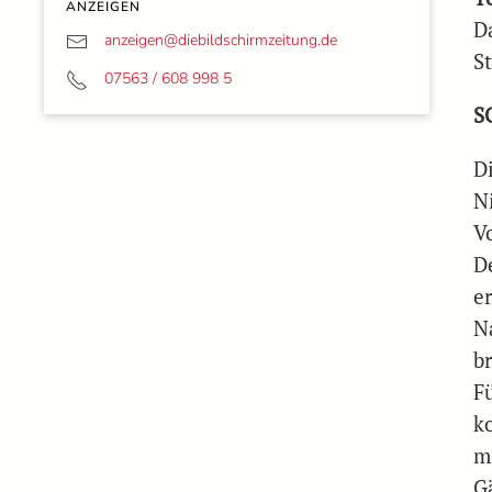
ANZEIGEN
Da
anzeigen@
diebildschirmzeitung.de
St
07563 / 608 998 5
S
D
N
V
D
e
N
b
Fü
k
m
G