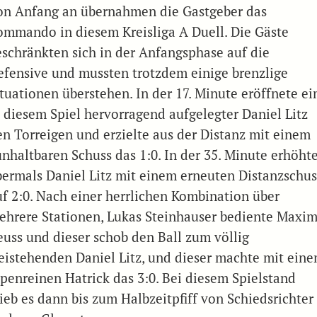
on Anfang an übernahmen die Gastgeber das
ommando in diesem Kreisliga A Duell. Die Gäste
eschränkten sich in der Anfangsphase auf die
efensive und mussten trotzdem einige brenzlige
ituationen überstehen. In der 17. Minute eröffnete ei
n diesem Spiel hervorragend aufgelegter Daniel Litz
en Torreigen und erzielte aus der Distanz mit einem
unhaltbaren Schuss das 1:0. In der 35. Minute erhöht
bermals Daniel Litz mit einem erneuten Distanzschus
uf 2:0. Nach einer herrlichen Kombination über
ehrere Stationen, Lukas Steinhauser bediente Maxi
euss und dieser schob den Ball zum völlig
reistehenden Daniel Litz, und dieser machte mit ein
upenreinen Hatrick das 3:0. Bei diesem Spielstand
lieb es dann bis zum Halbzeitpfiff von Schiedsrichter