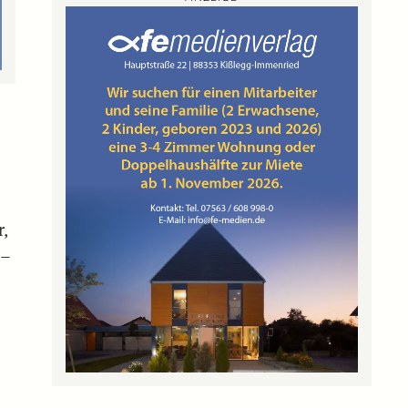
l
,
 –