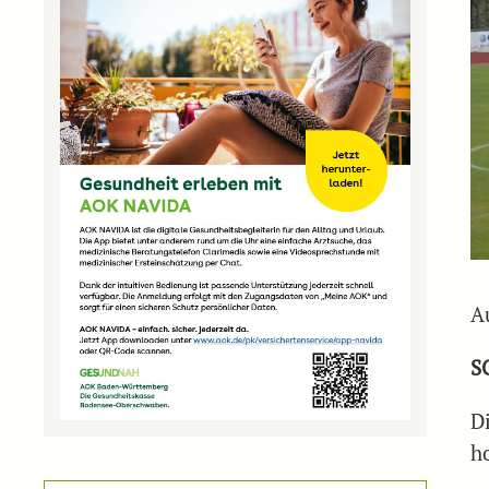
A
S
D
h