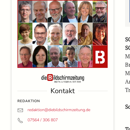
S
S
M
Br
M
A
Kontakt
T
REDAKTION
S
redaktion@
diebildschirmzeitung.de
07564 / 306 807
T