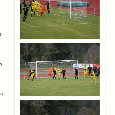
n
e
s
m
em