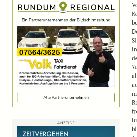
V
K
Ein Partnerunternehmen der Bildschirmzeitung
b
D
S
i
d
7
a
a
m
Alle Partnerunternehmen
R
f
l
ANZEIGE
b