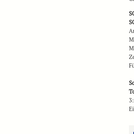
S
S
A
M
M
Zo
F
S
T
3:
Ei