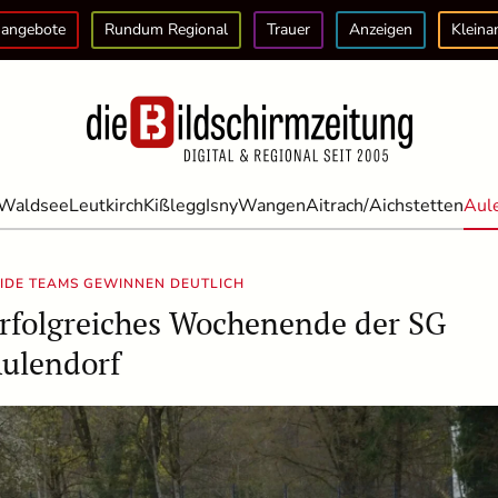
angebote
Rundum Regional
Trauer
Anzeigen
Kleina
Waldsee
Leutkirch
Kißlegg
Isny
Wangen
Aitrach/Aichstetten
Aul
IDE TEAMS GEWINNEN DEUTLICH
rfolgreiches Wochenende der SG
ulendorf