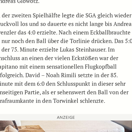
ndreas Glowotz.
n der zweiten Spielhälfte legte die SGA gleich wieder
ruckvoll los und so dauerte es nicht lange bis Andrea
renzler das 4:0 erzielte. Nach einem Eckballbrauchte
r nur noch den Ball über die Torlinie drücken. Das 5:
 der 75. Minute erzielte Lukas Steinhauser. Im
nschluss an einen der vielen Eckstößen war der
apitano mit einem sensationellen Flugkopfball
folgreich. David – Noah Rimili setzte in der 85.
inute mit dem 6:0 den Schlusspunkt in dieser sehr
nseitigen Partie, als er sehenswert den Ball von der
trafraumkante in den Torwinkel schlenzte.
ANZEIGE