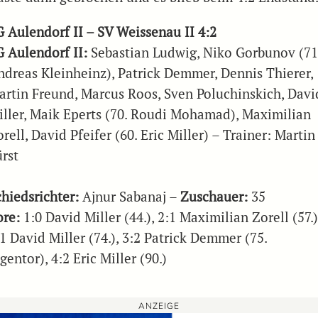
G Aulendorf II – SV Weissenau II 4:2
G Aulendorf II:
Sebastian Ludwig, Niko Gorbunov (71
ndreas Kleinheinz), Patrick Demmer, Dennis Thierer,
artin Freund, Marcus Roos, Sven Poluchinskich, Davi
iller, Maik Eperts (70. Roudi Mohamad), Maximilian
rell, David Pfeifer (60. Eric Miller) – Trainer: Martin
ürst
chiedsrichter:
Ajnur Sabanaj –
Zuschauer:
35
ore:
1:0 David Miller (44.), 2:1 Maximilian Zorell (57.)
1 David Miller (74.), 3:2 Patrick Demmer (75.
gentor), 4:2 Eric Miller (90.)
ANZEIGE