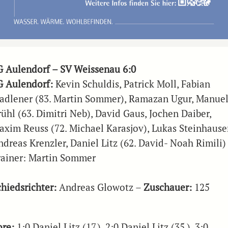
G Aulendorf – SV Weissenau 6:0
G Aulendorf:
Kevin Schuldis, Patrick Moll, Fabian
adlener (83. Martin Sommer), Ramazan Ugur, Manue
ühl (63. Dimitri Neb), David Gaus, Jochen Daiber,
axim Reuss (72. Michael Karasjov), Lukas Steinhauser
ndreas Krenzler, Daniel Litz (62. David- Noah Rimili)
rainer: Martin Sommer
chiedsrichter:
Andreas Glowotz –
Zuschauer:
125
ore:
1:0 Daniel Litz (17.), 2:0 Daniel Litz (35.), 3:0