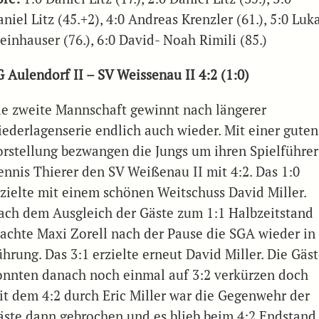
niel Litz (45.+2), 4:0 Andreas Krenzler (61.), 5:0 Luk
einhauser (76.), 6:0 David- Noah Rimili (85.)
G Aulendorf II – SV Weissenau II 4:2 (1:0)
ie zweite Mannschaft gewinnt nach längerer
iederlagenserie endlich auch wieder. Mit einer guten
orstellung bezwangen die Jungs um ihren Spielführer
ennis Thierer den SV Weißenau II mit 4:2. Das 1:0
rzielte mit einem schönen Weitschuss David Miller.
ach dem Ausgleich der Gäste zum 1:1 Halbzeitstand
rachte Maxi Zorell nach der Pause die SGA wieder in
hrung. Das 3:1 erzielte erneut David Miller. Die Gäs
onnten danach noch einmal auf 3:2 verkürzen doch
it dem 4:2 durch Eric Miller war die Gegenwehr der
äste dann gebrochen und es blieb beim 4:2 Endstand