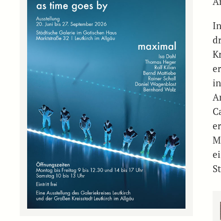
A
I
d
K
e
in
A
C
er
M
ei
S