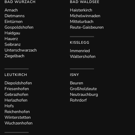
BAD WURZACH
BAD WALDSEE
Arnach
Haisterkirch
Dietmanns
Michelwinnaden
Eintürnen
Mittelurbach
Gospoldshofen
Reute-Gaisbeuren
Haidgau
Hauerz
KISSLEGG
Seibranz
Unterschwarzach
Immenried
Ziegelbach
Waltershofen
LEUTKIRCH
ISNY
Diepoldshofen
Beuren
Friesenhofen
Großholzleute
Gebrazhofen
Neutrauchburg
Herlazhofen
Rohrdorf
Hofs
Reichenhofen
Winterstetten
Wuchzenhofen