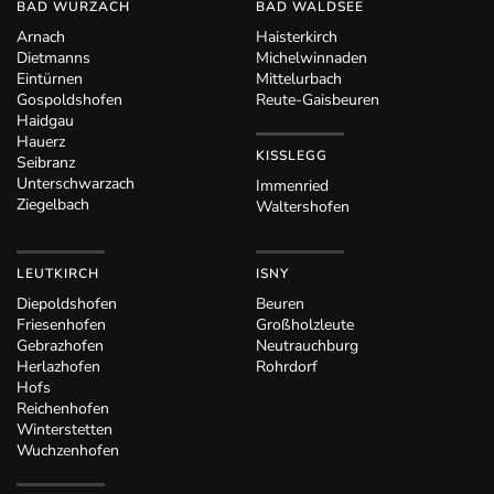
BAD WURZACH
BAD WALDSEE
Arnach
Haisterkirch
Dietmanns
Michelwinnaden
Eintürnen
Mittelurbach
Gospoldshofen
Reute-Gaisbeuren
Haidgau
Hauerz
KISSLEGG
Seibranz
Unterschwarzach
Immenried
Ziegelbach
Waltershofen
LEUTKIRCH
ISNY
Diepoldshofen
Beuren
Friesenhofen
Großholzleute
Gebrazhofen
Neutrauchburg
Herlazhofen
Rohrdorf
Hofs
Reichenhofen
Winterstetten
Wuchzenhofen