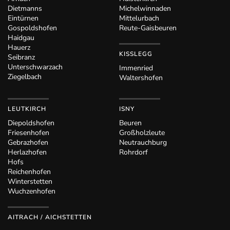
Dietmanns
Michelwinnaden
Eintürnen
Mittelurbach
Gospoldshofen
Reute-Gaisbeuren
Haidgau
Hauerz
KISSLEGG
Seibranz
Unterschwarzach
Immenried
Ziegelbach
Waltershofen
LEUTKIRCH
ISNY
Diepoldshofen
Beuren
Friesenhofen
Großholzleute
Gebrazhofen
Neutrauchburg
Herlazhofen
Rohrdorf
Hofs
Reichenhofen
Winterstetten
Wuchzenhofen
AITRACH / AICHSTETTEN