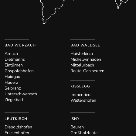
BAD WURZACH
BAD WALDSEE
Arnach
Haisterkirch
Dietmanns
Michelwinnaden
Eintürnen
Mittelurbach
Gospoldshofen
Reute-Gaisbeuren
Haidgau
Hauerz
KISSLEGG
Seibranz
Unterschwarzach
Immenried
Ziegelbach
Waltershofen
LEUTKIRCH
ISNY
Diepoldshofen
Beuren
Friesenhofen
Großholzleute