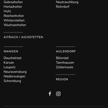
Gebrazhofen
Neutrauchburg
Herlazhofen
Rohrdorf
Hofs
Reichenhofen
Winterstetten
Wuchzenhofen
AITRACH / AICHSTETTEN
WANGEN
AULENDORF
Deuchelried
Blönried
Karsee
Tannhausen
Leupolz
Zollenreute
Neuravensburg
Niederwangen
REGION
Schomburg