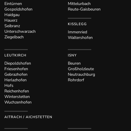
Eintürnen
Mittelurbach
Gospoldshofen
Reute-Gaisbeuren
Haidgau
Hauerz
KISSLEGG
Seibranz
Unterschwarzach
Immenried
Ziegelbach
Waltershofen
LEUTKIRCH
ISNY
Diepoldshofen
Beuren
Friesenhofen
Großholzleute
Gebrazhofen
Neutrauchburg
Herlazhofen
Rohrdorf
Hofs
Reichenhofen
Winterstetten
Wuchzenhofen
AITRACH / AICHSTETTEN