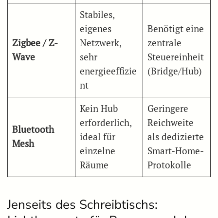
Stabiles,
eigenes
Benötigt eine
Zigbee / Z-
Netzwerk,
zentrale
Wave
sehr
Steuereinheit
energieeffizie
(Bridge/Hub)
nt
Kein Hub
Geringere
erforderlich,
Reichweite
Bluetooth
ideal für
als dedizierte
Mesh
einzelne
Smart-Home-
Räume
Protokolle
Jenseits des Schreibtischs: