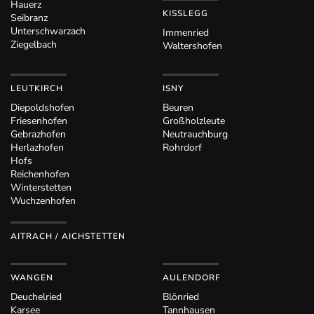
Hauerz
KISSLEGG
Seibranz
Unterschwarzach
Immenried
Ziegelbach
Waltershofen
LEUTKIRCH
ISNY
Diepoldshofen
Beuren
Friesenhofen
Großholzleute
Gebrazhofen
Neutrauchburg
Herlazhofen
Rohrdorf
Hofs
Reichenhofen
Winterstetten
Wuchzenhofen
AITRACH / AICHSTETTEN
WANGEN
AULENDORF
Deuchelried
Blönried
Karsee
Tannhausen