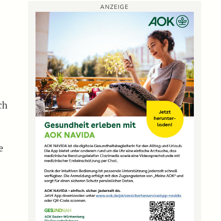
ANZEIGE
ch
e