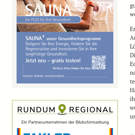
g
w
E
A
L
D
E
n
t
H
i
w
u
Ein Partnerunternehmen der Bildschirmzeitung