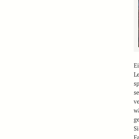
E
L
s
s
v
w
g
S
F