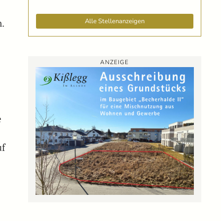
Alle Stellenanzeigen
n.
ANZEIGE
e
uf