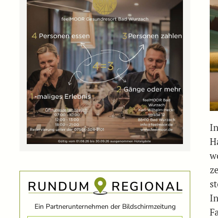
I
H
w
ze
st
In
Ein Partnerunternehmen der Bildschirmzeitung
F