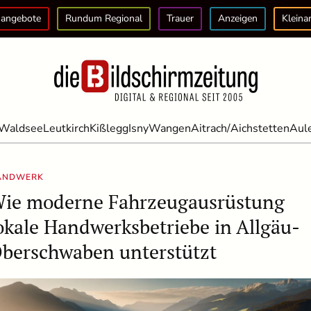
angebote
Rundum Regional
Trauer
Anzeigen
Kleina
Waldsee
Leutkirch
Kißlegg
Isny
Wangen
Aitrach/Aichstetten
Aul
ANDWERK
ie moderne Fahrzeugausrüstung
okale Handwerksbetriebe in Allgäu-
berschwaben unterstützt