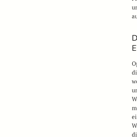
u
a
D
E
O
d
w
u
W
m
e
W
d