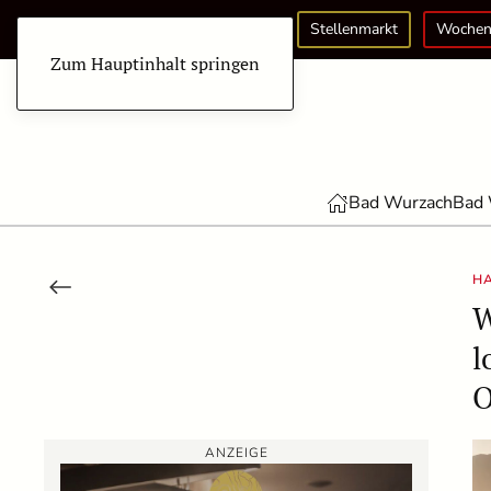
Stellenmarkt
Wochen
Zum Hauptinhalt springen
Bad Wurzach
Bad 
H
W
l
O
ANZEIGE