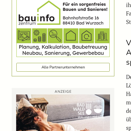
i
F
S
V
A
s
Alle Partnerunternehmen
D
L
ANZEIGE
H
m
d
ü
s