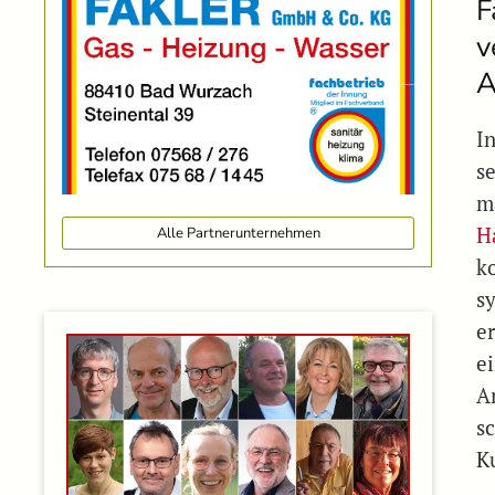
F
v
A
I
s
m
H
Alle Partnerunternehmen
k
s
e
e
A
s
K