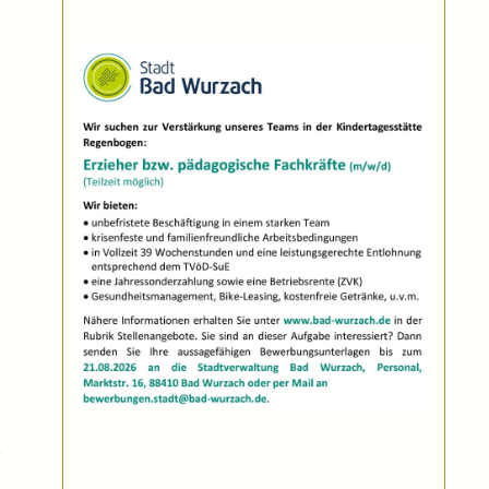
e
u
n