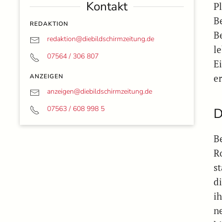
Kontakt
Pl
B
REDAKTION
B
redaktion@
diebildschirmzeitung.de
l
07564 / 306 807
E
ANZEIGEN
er
anzeigen@
diebildschirmzeitung.de
07563 / 608 998 5
D
B
R
s
d
ih
n