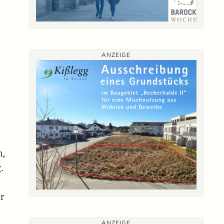
ANZEIGE
e
e
m,
.
r
ANZEIGE