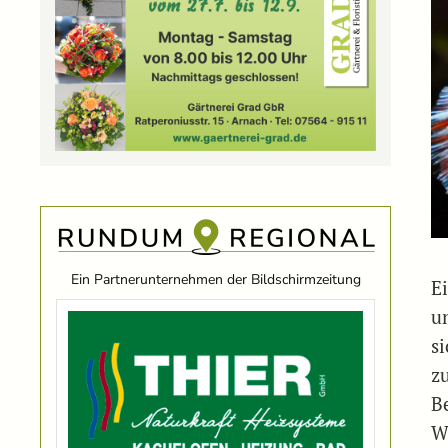
Ein Partnerunternehmen der Bildschirmzeitung
E
u
s
z
B
Wi