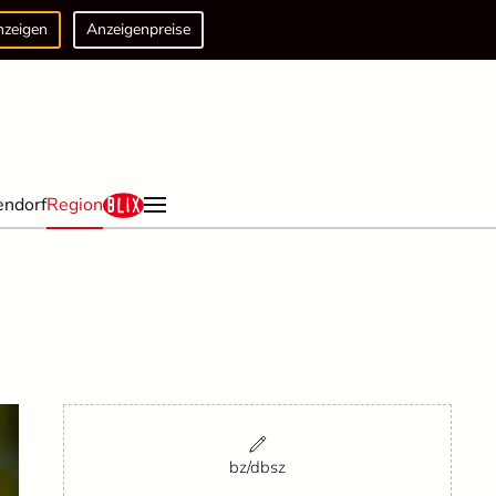
nzeigen
Anzeigenpreise
endorf
Region
bz/dbsz