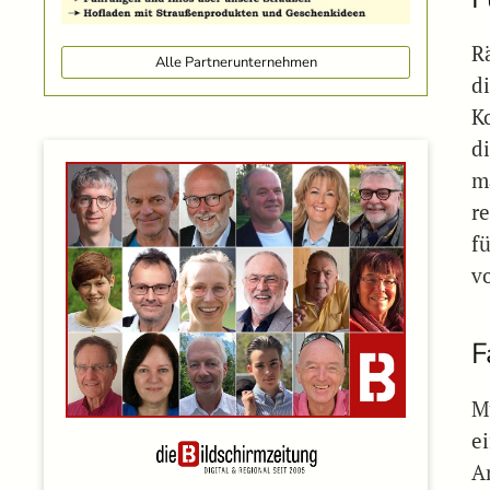
R
Alle Partnerunternehmen
d
K
di
m
r
fü
v
F
M
e
A