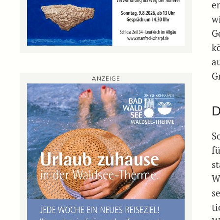
e
w
G
k
a
G
ANZEIGE
D
S
f
s
W
se
ti