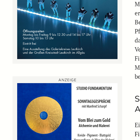
M
e
B
P
d
V
F
M
b
ANZEIGE
S
A
E
F