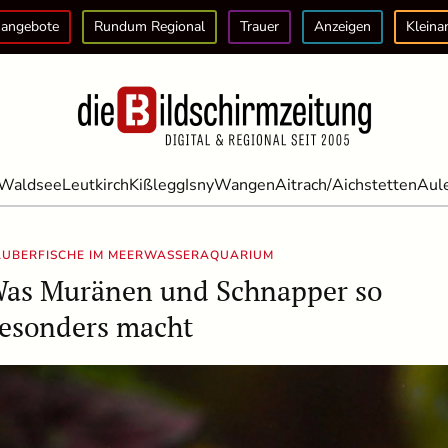
angebote
Rundum Regional
Trauer
Anzeigen
Kleina
Waldsee
Leutkirch
Kißlegg
Isny
Wangen
Aitrach/Aichstetten
Aul
ÄUBERFISCHE IM MEERWASSERAQUARIUM
as Muränen und Schnapper so
esonders macht