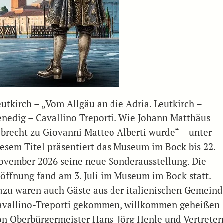
eutkirch – „Vom Allgäu an die Adria. Leutkirch –
enedig – Cavallino Treporti. Wie Johann Matthäus
lbrecht zu Giovanni Matteo Alberti wurde“ – unter
iesem Titel präsentiert das Museum im Bock bis 22.
ovember 2026 seine neue Sonderausstellung. Die
röffnung fand am 3. Juli im Museum im Bock statt.
azu waren auch Gäste aus der italienischen Gemeind
avallino-Treporti gekommen, willkommen geheißen
on Oberbürgermeister Hans-Jörg Henle und Vertreter