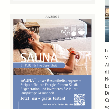
ANZEIGE
L
V
A
d
N
E
D
C
v