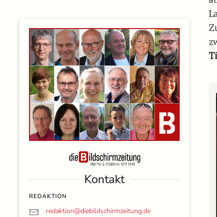
L
Z
z
T
Kontakt
REDAKTION
redaktion@
diebildschirmzeitung.de