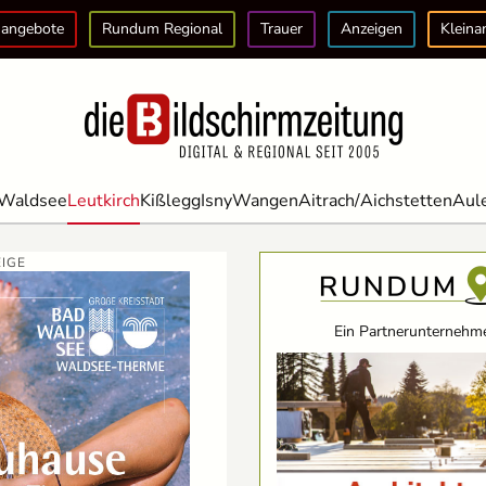
angebote
Rundum Regional
Trauer
Anzeigen
Kleina
Waldsee
Leutkirch
Kißlegg
Isny
Wangen
Aitrach/Aichstetten
Aul
IGE
Ein Partnerunternehme