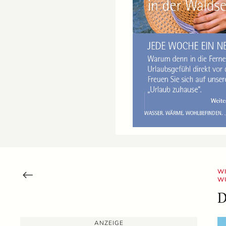
WI
W
D
ANZEIGE