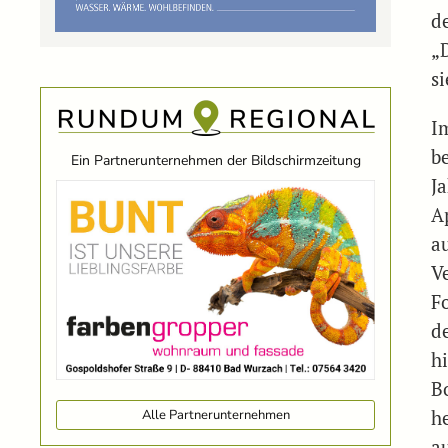
d
„
s
I
b
Ein Partnerunternehmen der Bildschirmzeitung
J
A
a
V
Fo
d
h
B
Alle Partnerunternehmen
h
a