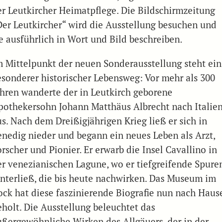
er Leutkircher Heimatpflege. Die Bildschirmzeitung
Der Leutkircher“ wird die Ausstellung besuchen und
ie ausführlich in Wort und Bild beschreiben.
m Mittelpunkt der neuen Sonderausstellung steht ein
esonderer historischer Lebensweg: Vor mehr als 300
ahren wanderte der in Leutkirch geborene
pothekersohn Johann Matthäus Albrecht nach Italie
us. Nach dem Dreißigjährigen Krieg ließ er sich in
enedig nieder und begann ein neues Leben als Arzt,
rscher und Pionier. Er erwarb die Insel Cavallino in
er venezianischen Lagune, wo er tiefgreifende Spure
interließ, die bis heute nachwirken. Das Museum im
ock hat diese faszinierende Biografie nun nach Haus
eholt. Die Ausstellung beleuchtet das
ußergewöhnliche Wirken des Allgäuers, der in der