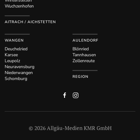
Winterstetten
Wuchzenhofen
AITRACH / AICHSTETTEN
WANGEN
AULENDORF
Deuchelried
Blönried
Karsee
Tannhausen
Leupolz
Zollenreute
Neuravensburg
Niederwangen
REGION
Schomburg
©
2026
Allgäu-Medien KMR GmbH