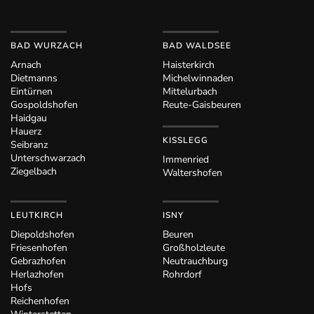
BAD WURZACH
BAD WALDSEE
Arnach
Haisterkirch
Dietmanns
Michelwinnaden
Eintürnen
Mittelurbach
Gospoldshofen
Reute-Gaisbeuren
Haidgau
Hauerz
KISSLEGG
Seibranz
Unterschwarzach
Immenried
Ziegelbach
Waltershofen
LEUTKIRCH
ISNY
Diepoldshofen
Beuren
Friesenhofen
Großholzleute
Gebrazhofen
Neutrauchburg
Herlazhofen
Rohrdorf
Hofs
Reichenhofen