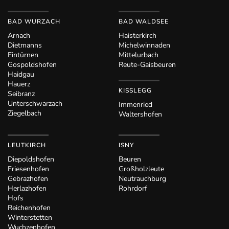
BAD WURZACH
BAD WALDSEE
Arnach
Haisterkirch
Dietmanns
Michelwinnaden
Eintürnen
Mittelurbach
Gospoldshofen
Reute-Gaisbeuren
Haidgau
Hauerz
KISSLEGG
Seibranz
Unterschwarzach
Immenried
Ziegelbach
Waltershofen
LEUTKIRCH
ISNY
Diepoldshofen
Beuren
Friesenhofen
Großholzleute
Gebrazhofen
Neutrauchburg
Herlazhofen
Rohrdorf
Hofs
Reichenhofen
Winterstetten
Wuchzenhofen