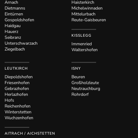
Arnach
Haisterkirch
Dietmanns
Michelwinnaden
Eintürnen
Mittelurbach
Gospoldshofen
Reute-Gaisbeuren
Haidgau
Hauerz
KISSLEGG
Seibranz
Unterschwarzach
Immenried
Ziegelbach
Waltershofen
LEUTKIRCH
ISNY
Diepoldshofen
Beuren
Friesenhofen
Großholzleute
Gebrazhofen
Neutrauchburg
Herlazhofen
Rohrdorf
Hofs
Reichenhofen
Winterstetten
Wuchzenhofen
AITRACH / AICHSTETTEN