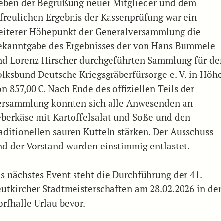
eben der Begrüßung neuer Mitglieder und dem
rfreulichen Ergebnis der Kassenprüfung war ein
eiterer Höhepunkt der Generalversammlung die
ekanntgabe des Ergebnisses der von Hans Bummele
nd Lorenz Hirscher durchgeführten Sammlung für de
olksbund Deutsche Kriegsgräberfürsorge e. V. in Höh
n 857,00 €. Nach Ende des offiziellen Teils der
ersammlung konnten sich alle Anwesenden an
eberkäse mit Kartoffelsalat und Soße und den
raditionellen sauren Kutteln stärken. Der Ausschuss
nd der Vorstand wurden einstimmig entlastet.
ls nächstes Event steht die Durchführung der 41.
eutkircher Stadtmeisterschaften am 28.02.2026 in de
orfhalle Urlau bevor.