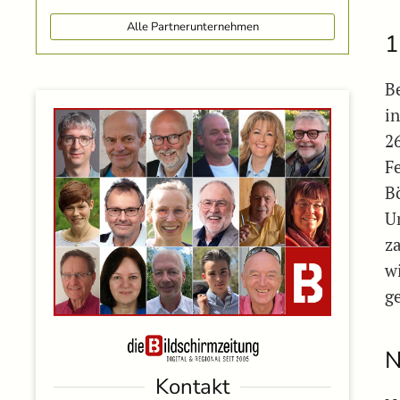
Alle Partnerunternehmen
1
B
i
2
F
B
U
z
wi
g
N
Kontakt