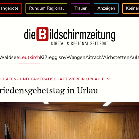
angebote
Rundum Regional
Trauer
Anzeigen
Kleina
Waldsee
Leutkirch
Kißlegg
Isny
Wangen
Aitrach/Aichstetten
Aul
LDATEN- UND KAMERADSCHAFTSVEREIN URLAU E. V.
riedensgebetstag in Urlau