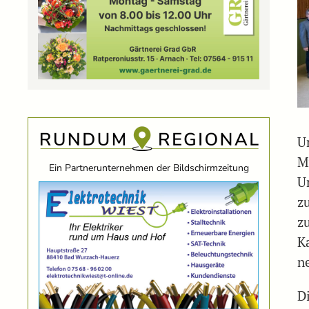
U
M
Ein Partnerunternehmen der Bildschirmzeitung
U
z
z
K
n
D