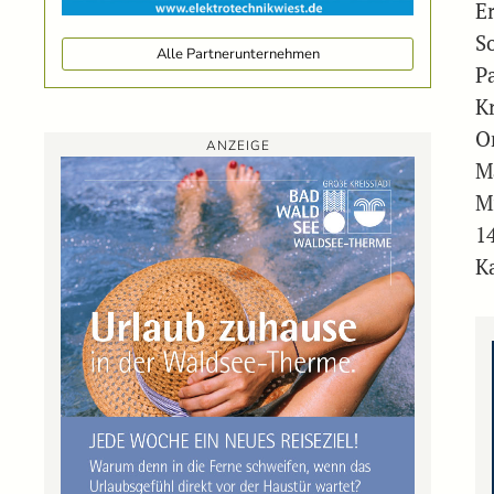
E
S
Alle Partnerunternehmen
P
K
O
ANZEIGE
M
M
1
K