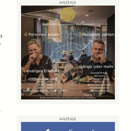
ANZEIGE
n
e
r
ANZEIGE