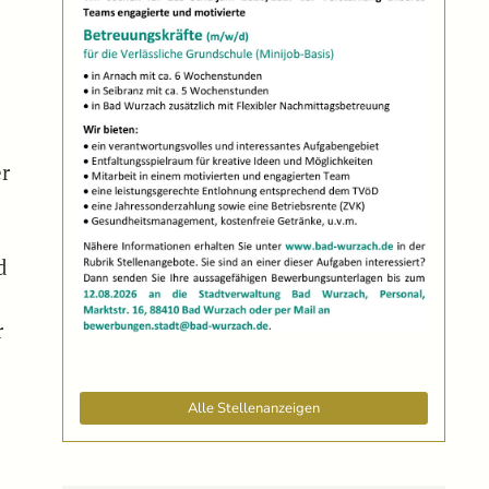
er
d
r
Alle Stellenanzeigen