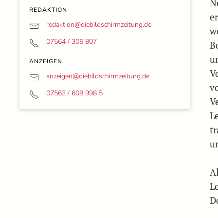
N
REDAKTION
e
redaktion@
diebildschirmzeitung.de
w
07564 / 306 807
B
u
ANZEIGEN
V
anzeigen@
diebildschirmzeitung.de
vo
07563 / 608 998 5
V
L
t
u
A
L
D