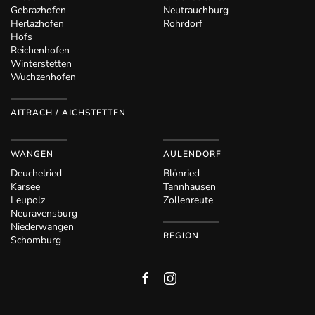
Gebrazhofen
Neutrauchburg
Herlazhofen
Rohrdorf
Hofs
Reichenhofen
Winterstetten
Wuchzenhofen
AITRACH / AICHSTETTEN
WANGEN
AULENDORF
Deuchelried
Blönried
Karsee
Tannhausen
Leupolz
Zollenreute
Neuravensburg
Niederwangen
REGION
Schomburg