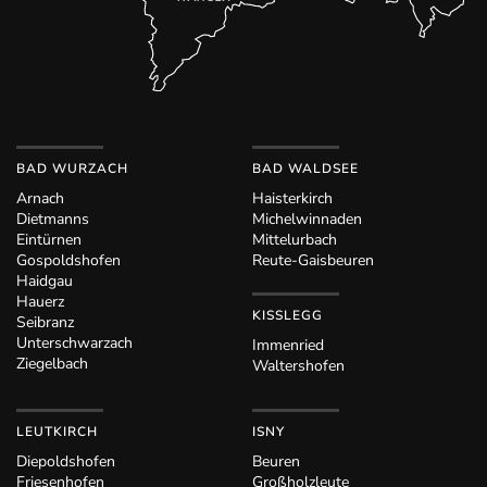
BAD WURZACH
BAD WALDSEE
Arnach
Haisterkirch
Dietmanns
Michelwinnaden
Eintürnen
Mittelurbach
Gospoldshofen
Reute-Gaisbeuren
Haidgau
Hauerz
KISSLEGG
Seibranz
Unterschwarzach
Immenried
Ziegelbach
Waltershofen
LEUTKIRCH
ISNY
Diepoldshofen
Beuren
Friesenhofen
Großholzleute