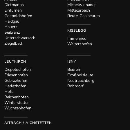
Dietmanns
Michelwinnaden
Eintürnen
Mittelurbach
Gospoldshofen
Reute-Gaisbeuren
Haidgau
Hauerz
KISSLEGG
Seibranz
Unterschwarzach
Immenried
Ziegelbach
Waltershofen
LEUTKIRCH
ISNY
Diepoldshofen
Beuren
Friesenhofen
Großholzleute
Gebrazhofen
Neutrauchburg
Herlazhofen
Rohrdorf
Hofs
Reichenhofen
Winterstetten
Wuchzenhofen
AITRACH / AICHSTETTEN