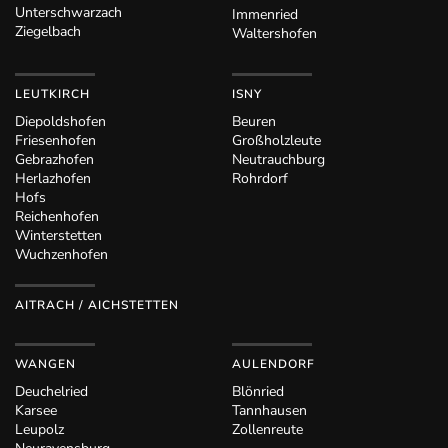
Unterschwarzach
Immenried
Ziegelbach
Waltershofen
LEUTKIRCH
ISNY
Diepoldshofen
Beuren
Friesenhofen
Großholzleute
Gebrazhofen
Neutrauchburg
Herlazhofen
Rohrdorf
Hofs
Reichenhofen
Winterstetten
Wuchzenhofen
AITRACH / AICHSTETTEN
WANGEN
AULENDORF
Deuchelried
Blönried
Karsee
Tannhausen
Leupolz
Zollenreute