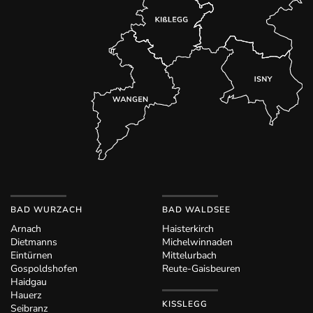
BAD WURZACH
BAD WALDSEE
Arnach
Haisterkirch
Dietmanns
Michelwinnaden
Eintürnen
Mittelurbach
Gospoldshofen
Reute-Gaisbeuren
Haidgau
Hauerz
KISSLEGG
Seibranz