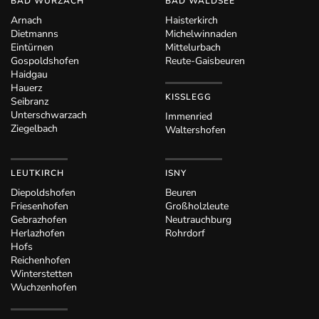
BAD WURZACH
BAD WALDSEE
Arnach
Haisterkirch
Dietmanns
Michelwinnaden
Eintürnen
Mittelurbach
Gospoldshofen
Reute-Gaisbeuren
Haidgau
Hauerz
KISSLEGG
Seibranz
Unterschwarzach
Immenried
Ziegelbach
Waltershofen
LEUTKIRCH
ISNY
Diepoldshofen
Beuren
Friesenhofen
Großholzleute
Gebrazhofen
Neutrauchburg
Herlazhofen
Rohrdorf
Hofs
Reichenhofen
Winterstetten
Wuchzenhofen