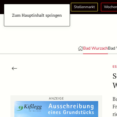
Stellenmarkt
Wochen
Zum Hauptinhalt springen
Bad Wurzach
Bad 
ES
S
W
B
ANZEIGE
F
r