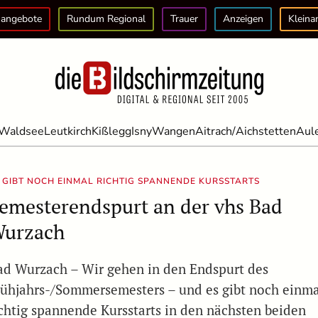
angebote
Rundum Regional
Trauer
Anzeigen
Kleina
Waldsee
Leutkirch
Kißlegg
Isny
Wangen
Aitrach/Aichstetten
Aul
 GIBT NOCH EINMAL RICHTIG SPANNENDE KURSSTARTS
emesterendspurt an der vhs Bad
urzach
ad Wurzach – Wir gehen in den Endspurt des
rühjahrs-/Sommersemesters – und es gibt noch einma
ichtig spannende Kursstarts in den nächsten beiden