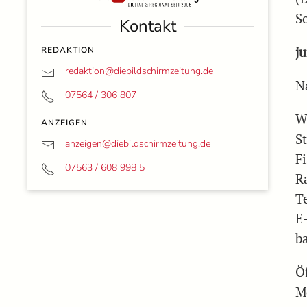
S
Kontakt
j
REDAKTION
redaktion@
diebildschirmzeitung.de
N
07564 / 306 807
W
ANZEIGEN
S
anzeigen@
diebildschirmzeitung.de
F
07563 / 608 998 5
R
T
E
b
Ö
M