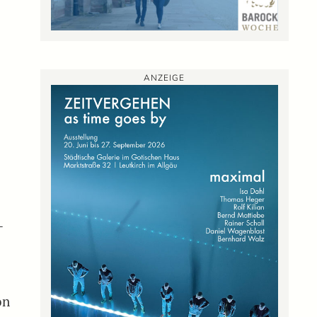
ANZEIGE
-
on