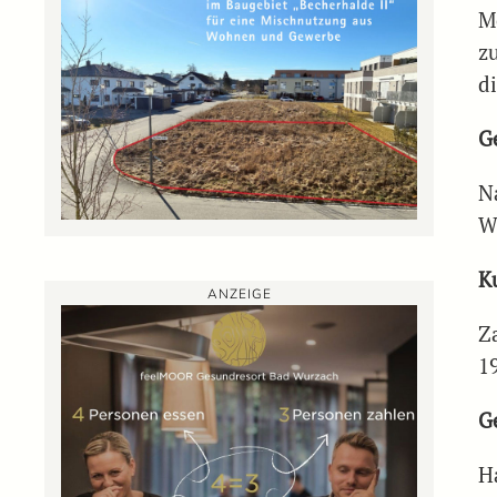
M
z
d
G
Na
Wi
K
ANZEIGE
Z
19
G
H