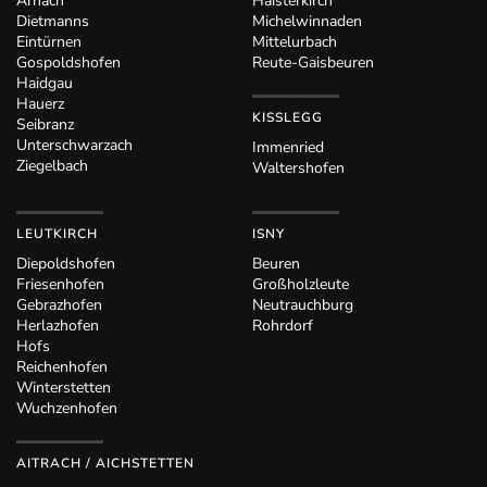
Arnach
Haisterkirch
Dietmanns
Michelwinnaden
Eintürnen
Mittelurbach
Gospoldshofen
Reute-Gaisbeuren
Haidgau
Hauerz
KISSLEGG
Seibranz
Unterschwarzach
Immenried
Ziegelbach
Waltershofen
LEUTKIRCH
ISNY
Diepoldshofen
Beuren
Friesenhofen
Großholzleute
Gebrazhofen
Neutrauchburg
Herlazhofen
Rohrdorf
Hofs
Reichenhofen
Winterstetten
Wuchzenhofen
AITRACH / AICHSTETTEN