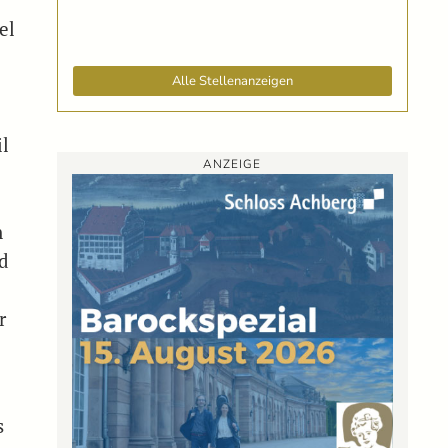
el
Alle Stellenanzeigen
il
ANZEIGE
n
nd
r
s