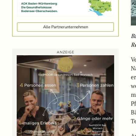
Alle Partnerunternehmen
B
R
ANZEIGE
V
N
e
w
m
P
B
Te