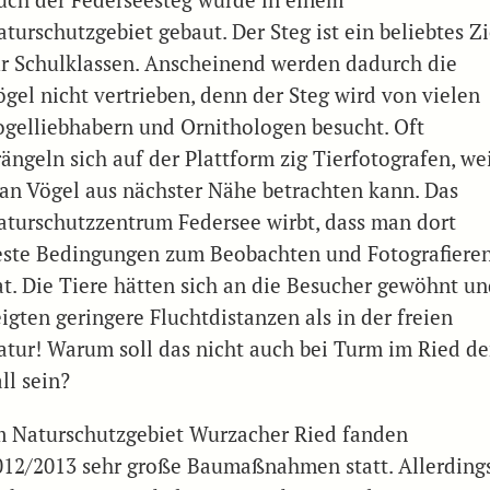
uch der Federseesteg wurde in einem
turschutzgebiet gebaut. Der Steg ist ein beliebtes Zi
ür Schulklassen. Anscheinend werden dadurch die
ögel nicht vertrieben, denn der Steg wird von vielen
ogelliebhabern und Ornithologen besucht. Oft
ängeln sich auf der Plattform zig Tierfotografen, we
an Vögel aus nächster Nähe betrachten kann. Das
aturschutzzentrum Federsee wirbt, dass man dort
este Bedingungen zum Beobachten und Fotografiere
at. Die Tiere hätten sich an die Besucher gewöhnt u
igten geringere Fluchtdistanzen als in der freien
atur! Warum soll das nicht auch bei Turm im Ried de
ll sein?
m Naturschutzgebiet Wurzacher Ried fanden
012/2013 sehr große Baumaßnahmen statt. Allerding