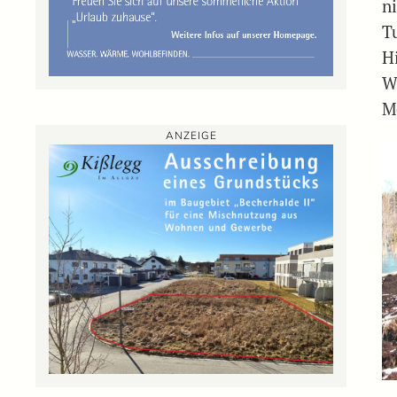
n
T
H
W
M
ANZEIGE