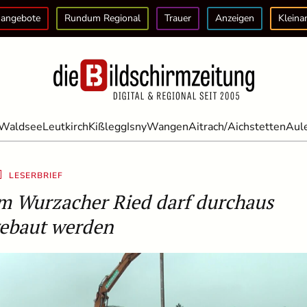
angebote
Rundum Regional
Trauer
Anzeigen
Kleina
Waldsee
Leutkirch
Kißlegg
Isny
Wangen
Aitrach/Aichstetten
Aul
LESERBRIEF
m Wurzacher Ried darf durchaus
ebaut werden