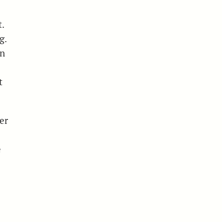
.
g.
on
t
er
e