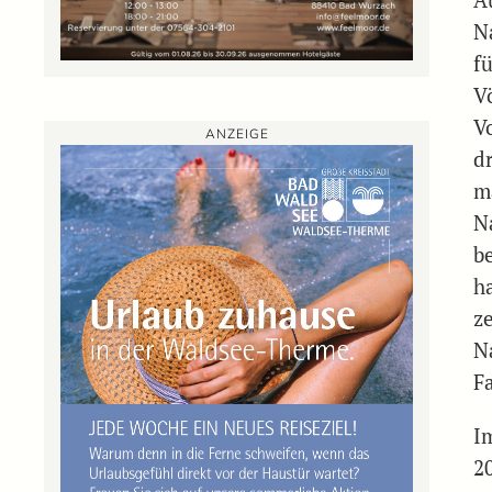
A
Na
f
V
V
ANZEIGE
dr
m
N
b
h
ze
N
Fa
I
2