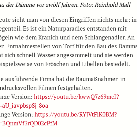
au der Dämme vor zwölf Jahren. Foto: Reinhold Mall
eute sieht man von diesen Eingriffen nichts mehr; i
egenteil. Es ist ein Naturparadies entstanden mit
ögeln wie dem Kranich und dem Schlangenadler. An
en Entnahmestellen von Torf für den Bau des Damm
at sich schnell Wasser angesammelt und sie werden
eispielsweise von Fröschen und Libellen besiedelt.
ie ausführende Firma hat die Baumaßnahmen in
indrucksvollen Filmen festgehalten.
urze Version:
https://youtu.be/kwwQ7z69mcI?
i=aU_iavpbspSj-8oa
ange Version:
https://youtu.be/RYJVtFiK0BM?
i=BQnmVf3rQD02cPfM