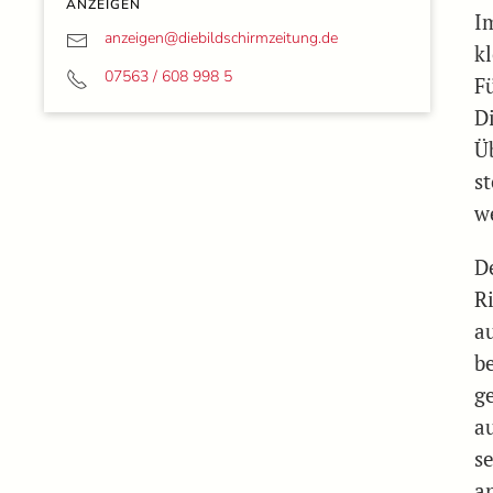
ANZEIGEN
I
anzeigen@
diebildschirmzeitung.de
k
07563 / 608 998 5
F
D
Ü
s
w
D
R
a
b
g
a
s
a