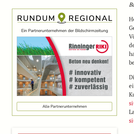
B
H
G
Ein Partnerunternehmen der Bildschirmzeitung
V
d
h
b
D
e
K
s
Alle Partnerunternehmen
L
s