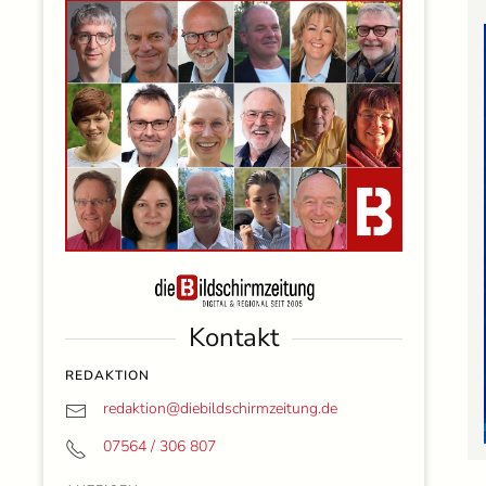
Kontakt
REDAKTION
redaktion@
diebildschirmzeitung.de
07564 / 306 807