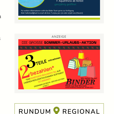
m
ANZEIGE
s