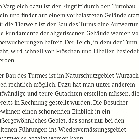
m Vergleich dazu ist der Eingriff durch den Turmbau
lein und findet auf einem vorbelasteten Gelände statt
ür die Tierwelt ist der Bau des Turms eine Aufwertun
ie Fundamente der abgerissenen Gebäude werden v
berwucherungen befreit. Der Teich, in dem der Turm
teht, wird schnell von Fröschen und Libellen besiedel
erden.
er Bau des Turmes ist im Naturschutzgebiet Wurzach
ied rechtlich möglich. Dazu hat man unter anderem
ufwändige und teure Gutachten erstellen müssen, di
ereits in Rechnung gestellt wurden. Die Besucher
ewinnen einen schonenden Einblick in ein
ußergewöhnliches Gebiet, das sonst nur bei den
eltenen Führungen ins Wiedervernässungsgebiet
nsatzweise gezeigt werden kann.