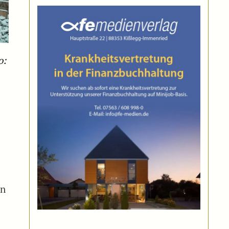
o:
en