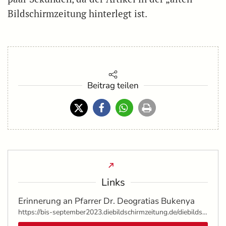
Bildschirmzeitung hinterlegt ist.
Beitrag teilen
Links
Erinnerung an Pfarrer Dr. Deogratias Bukenya
https://bis-september2023.diebildschirmzeitung.de/diebildschirmzeitung/bad-wurzach/bad-wurzach-le/17426-erinnerung-an-pfarrer-dr-deogratias-bukenya