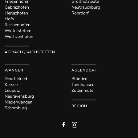
Friesenhofen
Großholzleute
Gebrazhofen
Neutrauchburg
Herlazhofen
Rohrdorf
Hofs
Reichenhofen
Winterstetten
Wuchzenhofen
AITRACH / AICHSTETTEN
WANGEN
AULENDORF
Deuchelried
Blönried
Karsee
Tannhausen
Leupolz
Zollenreute
Neuravensburg
Niederwangen
REGION
Schomburg