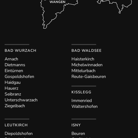
BAD WURZACH
BAD WALDSEE
Arnach
Haisterkirch
Dietmanns
Michelwinnaden
Eintürnen
Mittelurbach
Gospoldshofen
Reute-Gaisbeuren
Haidgau
Hauerz
KISSLEGG
Seibranz
Unterschwarzach
Immenried
Ziegelbach
Waltershofen
LEUTKIRCH
ISNY
Diepoldshofen
Beuren